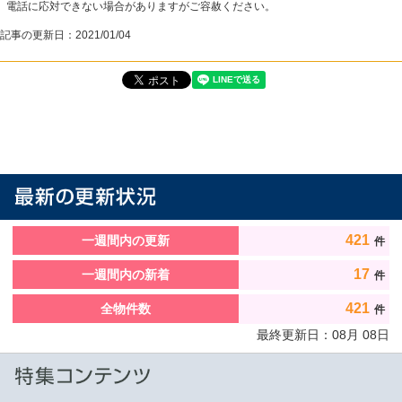
電話に応対できない場合がありますがご容赦ください。
記事の更新日：
2021/01/04
421
一週間内の更新
件
17
一週間内の新着
件
421
全物件数
件
最終更新日：
08
月
08
日