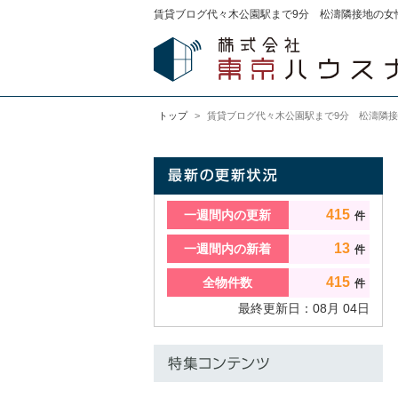
賃貸ブログ代々木公園駅まで9分 松濤隣接地の女性
トップ
賃貸ブログ代々木公園駅まで9分 松濤隣接
415
一週間内の更新
件
13
一週間内の新着
件
415
全物件数
件
最終更新日：
08
月
04
日