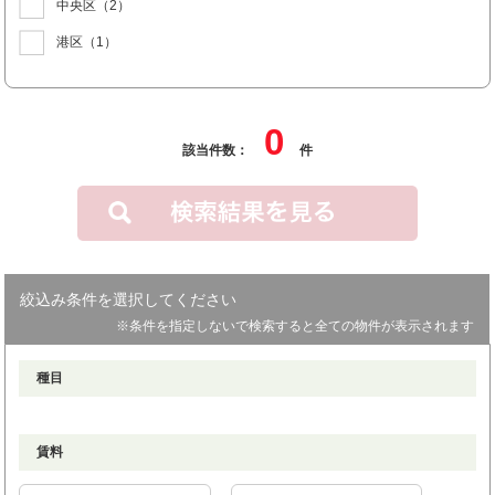
中央区
（2）
港区
（1）
0
該当件数：
件
絞込み条件を選択してください
※条件を指定しないで検索すると全ての物件が表示されます
種目
賃料